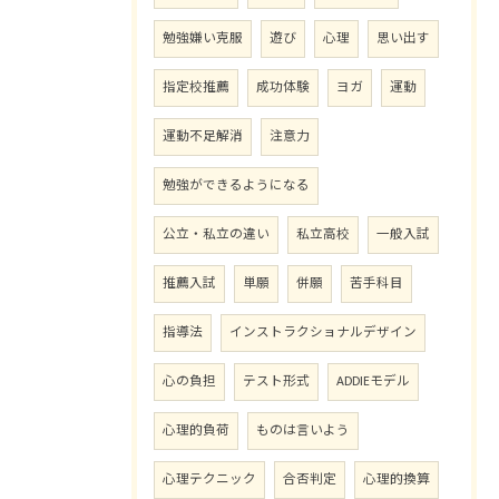
勉強嫌い克服
遊び
心理
思い出す
指定校推薦
成功体験
ヨガ
運動
運動不足解消
注意力
勉強ができるようになる
公立・私立の違い
私立高校
一般入試
推薦入試
単願
併願
苦手科目
指導法
インストラクショナルデザイン
心の負担
テスト形式
ADDIEモデル
心理的負荷
ものは言いよう
心理テクニック
合否判定
心理的換算