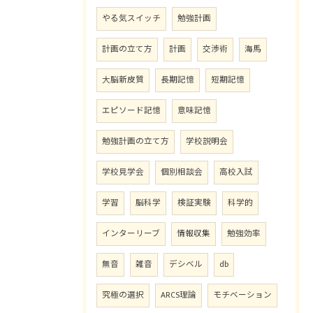
やる気スイッチ
勉強計画
計画の立て方
計画
交渉術
海馬
大脳新皮質
長期記憶
短期記憶
エピソード記憶
意味記憶
勉強計画の立て方
学校説明会
学校見学会
個別相談会
高校入試
学習
脳科学
検証実験
科学的
インターリーブ
情報収集
勉強効率
無音
雑音
デシベル
db
究極の選択
ARCS理論
モチベーション