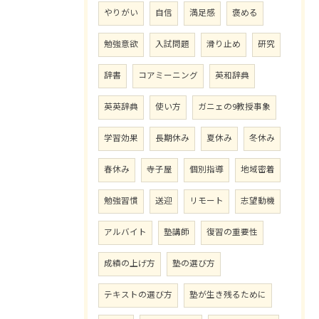
やりがい
自信
満足感
褒める
勉強意欲
入試問題
滑り止め
研究
辞書
コアミーニング
英和辞典
英英辞典
使い方
ガニェの9教授事象
学習効果
長期休み
夏休み
冬休み
春休み
寺子屋
個別指導
地域密着
勉強習慣
送迎
リモート
志望動機
アルバイト
塾講師
復習の重要性
成績の上げ方
塾の選び方
テキストの選び方
塾が生き残るために