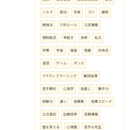
ノルマ
成功
失敗
コツ
継続
勉強法
５秒ルール
入試情報
傾斜配点
早起き
効率
私立
学費
予習
復習
宿題
内申点
音読
ゲーム
ダンス
アクティブラーニング
集団指導
苦手教科
心理学
指差し
集中力
読解力
違い
授業数
授業スピード
公立高校
出願倍率
受験情報
塾を変える
心理面
苦手な先生