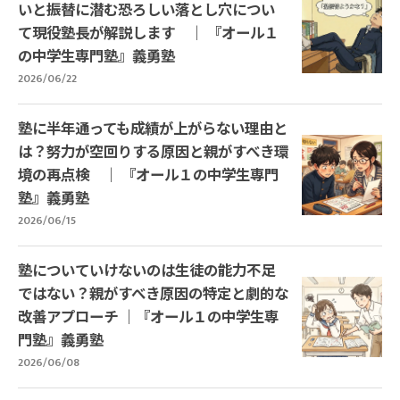
いと振替に潜む恐ろしい落とし穴につい
て現役塾長が解説します ｜ 『オール１
の中学生専門塾』義勇塾
2026/06/22
塾に半年通っても成績が上がらない理由と
は？努力が空回りする原因と親がすべき環
境の再点検 ｜ 『オール１の中学生専門
塾』義勇塾
2026/06/15
塾についていけないのは生徒の能力不足
ではない？親がすべき原因の特定と劇的な
改善アプローチ ｜『オール１の中学生専
門塾』義勇塾
2026/06/08