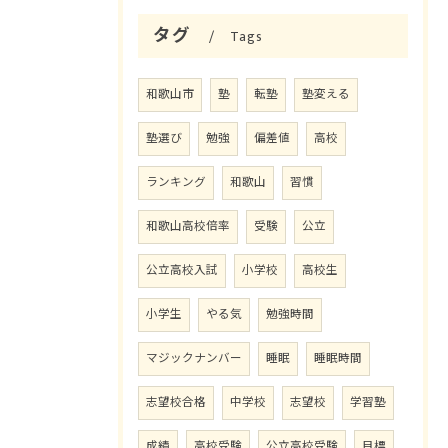
タグ
Tags
和歌山市
塾
転塾
塾変える
塾選び
勉強
偏差値
高校
ランキング
和歌山
習慣
和歌山高校倍率
受験
公立
公立高校入試
小学校
高校生
小学生
やる気
勉強時間
マジックナンバー
睡眠
睡眠時間
志望校合格
中学校
志望校
学習塾
成績
高校受験
公立高校受験
目標