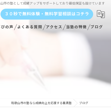
歌山市の塾として成績アップをサポートしており最低保証も設けています
３０秒で無料体験・無料学習相談はコチラ
喜びの声
よくある質問
アクセス
当塾の特徴
ブログ
高校受験
公立高校
個別指導
付き！
勉強嫌い
学習法
成績アップ
和歌山市の塾なら成績向上を応援する義勇塾
ブログ
くなる！？