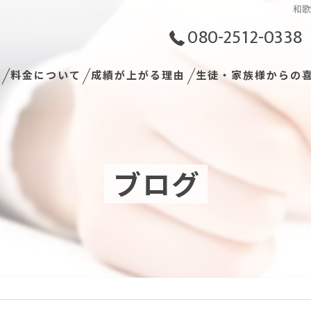
和
080-2512-0338
拶
料金について
成績が上がる理由
生徒・家族様からの
神すぎる！！全国初の『完全成績保証制度』とは！？
「授業がない！？」だから成績が上がる！！
驚愕の安さで 家計に安心！『定額の月額料金』のみ！
成績向上の『鍵』は、宿題を廃止する事にあり
ブログ
安さの限界突破！塾の３大諸費用がなんと全て無料！！
365日いつでも何回でも、通い放題！！
『定額の月額料金』で、充実すぎる指導内容とリモートサポート
9教科全ての指導が何度でも無料で受け放題
塾でよくある「時間制」ではなく「ノルマ制」
ついに、親が勉強の事で、ガミガミ言う日が無